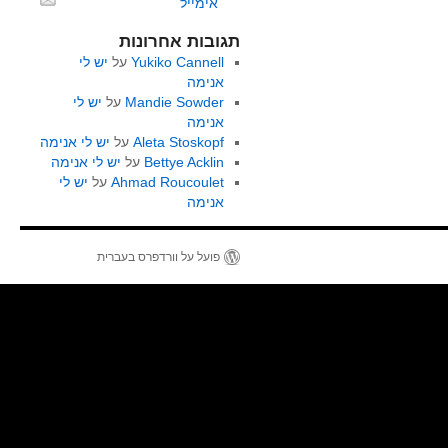
אימייל
תגובות אחרונות
Yukiko Cannell
על
יש לי
אנימה
Mandie Sowder
על
יש לי
אנימה
Aleta Stoskopf
על
יש לי אנימה
Bettye Acklin
על
יש לי אנימה
Ahmad Roucoulet
על
יש לי
אנימה
פועל על וורדפרס בעברית