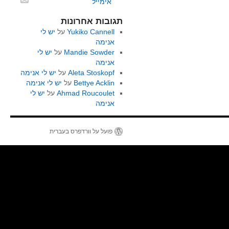
אימייל
תגובות אחרונות
Yukiko Cannell
על
יש לי
אנימה
Mandie Sowder
על
יש לי
אנימה
Aleta Stoskopf
על
יש לי אנימה
Bettye Acklin
על
יש לי אנימה
Ahmad Roucoulet
על
יש לי
אנימה
פועל על וורדפרס בעברית