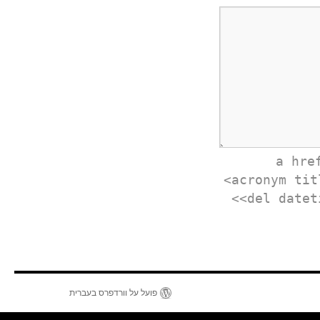
<a hr
<acronym tit
<del datet
פועל על וורדפרס בעברית