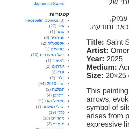
מתי של
Japanese Sword
קטגוריות
 עמוק
Facepalm Comics
(3)
 כאב ותודעה
(27)
איור
(1)
אמה
(3)
אנימציה
Title:
Saint S
(2)
אקטואליה
Artist:
Omer
(1)
בודהיזם
(10)
בנגל המערבית
Year:
2025
(1)
ג'איפור
Medium:
Acr
(2)
גוג'ראט
(2)
גנדי
Size:
20×25
(2)
דלהי
(44)
הודו 2010
This painting
(2)
המלצה
(4)
ורינדבן
arrows, evok
(1)
טאמיל נאדו
symbol of sil
(7)
יש לי מצלמה
(19)
כללי
arises from p
(10)
מהחיים
expressive l
(3)
מומביי