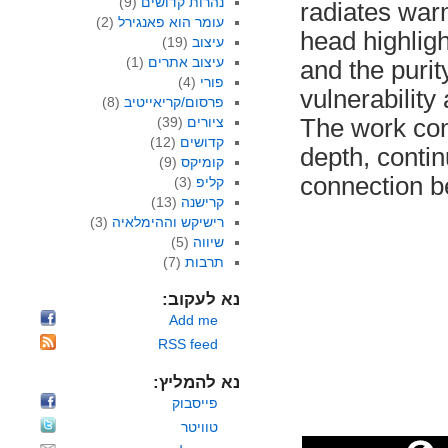
(9)
נהרות קדושים
radiates warm
(2)
עומר הוא פאנגירל
head highlig
(19)
עיצוב
(1)
עיצוב אתרים
and the purit
(4)
פורי
vulnerability 
(8)
פרסום/קריאייטיב
(39)
ציורים
The work com
(12)
קדושים
depth, contin
(9)
קומיקס
connection b
(3)
קליפ
(13)
קרישנה
(3)
רישיקש וההימלאיה
(5)
שיווה
(7)
תרבות
נא לעקוב:
Add me
RSS feed
נא להמליץ:
פייסבוק
טוויטר